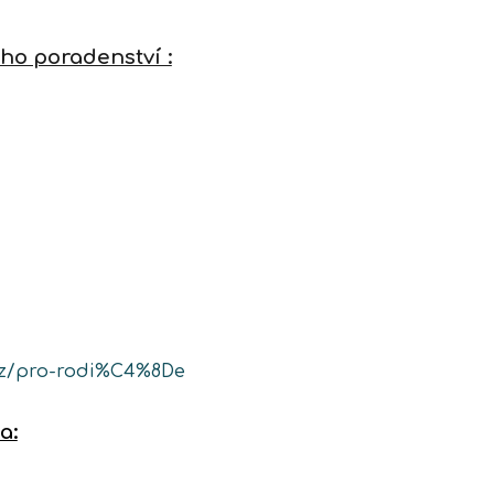
ho poradenství :
cz/pro-rodi%C4%8De
a: