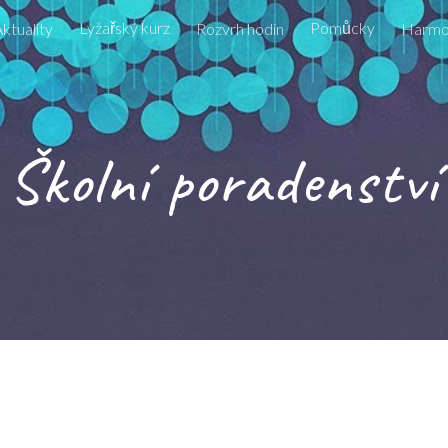
Lyžařský kurz
Pomůcky
ktuality
Rozvrh hodin
Harmon
ip to main content
Skip to navigat
Školní poradenství