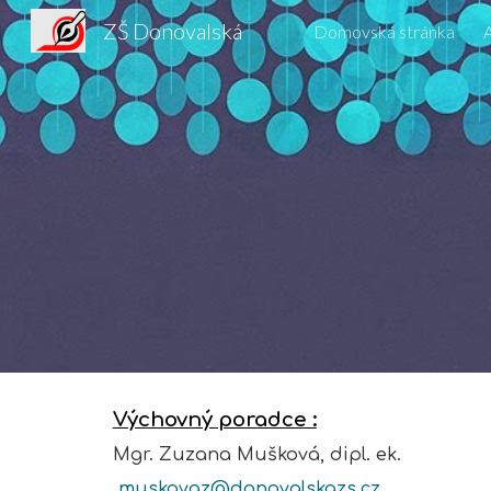
ZŠ Donovalská
Domovská stránka
A
Sk
Výchovný poradce :
Mgr. Zuzana Mušková, dipl. ek.
muskovaz@donovalskazs.cz