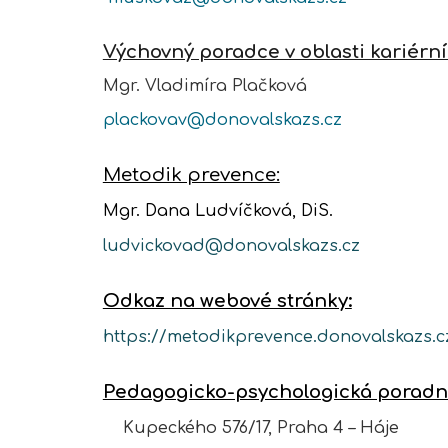
Výchovný poradce v oblasti kariérní
Mgr. Vladimíra Plačková
plackovav@donovalskazs.cz
Metodik prevence:
Mgr. Dana Ludvíčková, DiS.
ludvickovad@donovalskazs.cz
Odkaz na webové stránky:
https://metodikprevence.donovalskazs.
Pedagogicko-psychologická poradn
Kupeckého 576/17, Praha 4 – Háje